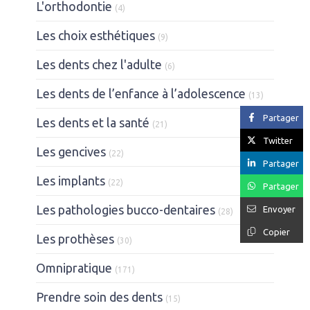
Articles Count
L'orthodontie
(4)
Articles Count
Les choix esthétiques
(9)
Articles Count
Les dents chez l'adulte
(6)
Articles Cou
Les dents de l’enfance à l’adolescence
(13)
Partager
Articles Count
Les dents et la santé
(21)
Twitter
Articles Count
Les gencives
(22)
Partager
Articles Count
Les implants
(22)
Partager
Articles Count
Les pathologies bucco-dentaires
Envoyer
(28)
Copier
Articles Count
Les prothèses
(30)
Articles Count
Omnipratique
(171)
Articles Count
Prendre soin des dents
(15)