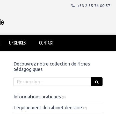
+33 2 35 76 00 57
ie
S
URGENCES
CONTACT
Découvrez notre collection de fiches
pédagogiques
Rechercher
Articles Count
Informations pratiques
(8)
Articles Count
L'équipement du cabinet dentaire
(2)