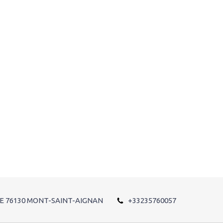
E
76130
MONT-SAINT-AIGNAN
+33235760057