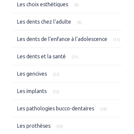
Articles Count
Les choix esthétiques
(9)
Articles Count
Les dents chez l'adulte
(6)
Articles
Les dents de l’enfance à l’adolescence
(13)
Articles Count
Les dents et la santé
(21)
Articles Count
Les gencives
(22)
Articles Count
Les implants
(22)
Articles Count
Les pathologies bucco-dentaires
(28)
Articles Count
Les prothèses
(30)