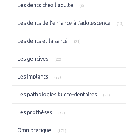
Articles Count
Les dents chez l'adulte
(6)
Articles
Les dents de l’enfance à l’adolescence
(13)
Articles Count
Les dents et la santé
(21)
Articles Count
Les gencives
(22)
Articles Count
Les implants
(22)
Articles Count
Les pathologies bucco-dentaires
(28)
Articles Count
Les prothèses
(30)
Articles Count
Omnipratique
(171)